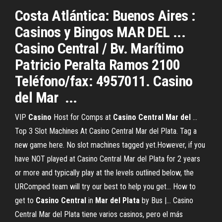
Costa Atlántica: Buenos Aires :
Casinos y Bingos MAR DEL ...
Casino Central / Bv. Marítimo
Patricio Peralta Ramos 2100
Teléfono/fax: 4957011. Casino
del Mar ...
VIP
Casino
Host for Comps at
Casino
Central
Mar
del
…
Top 3 Slot Machines At Casino Central Mar del Plata. Tag a
new game here. No slot machines tagged yet.However, if you
have NOT played at Casino Central Mar del Plata for 2 years
or more and typically play at the levels outlined below, the
URComped team will try our best to help you get... How to
get to
Casino
Central
in
Mar
del
Plata
by Bus |… Casino
Central Mar del Plata tiene varios casinos, pero el más