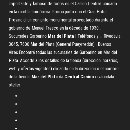
importante y famoso de todos es el Casino Central, ubicado
en la rambla homónima. Forma junto con el Gran Hotel
Provincial un conjunto monumental proyectado durante el
gobierno de Manuel Fresco en la década de 1930...
Sucursales Garbarino
Mar
del
Plata
| Teléfonos y … Rivadavia
3045, 7600 Mar del Plata (General Pueyrredón) , Buenos
Aires.Encontrá todas las sucursales de Garbarino en Mar del
Plata. Accedé a los detalles de la tienda (dirección, horarios,
web y ofertas vigentes) clicando en la dirección o el nombre
de la tienda.
Mar
del
Plata
da
Central
Casino
civarındaki
oteller