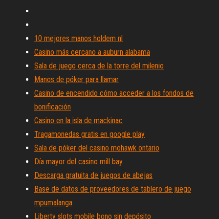
10 mejores manos holdem nl
Casino más cercano a auburn alabama
Sala de juego cerca de la torre del milenio
Manos de póker para llamar
Casino de encendido cómo acceder a los fondos de
bonificación
Casino en la isla de mackinac
Tragamonedas gratis en google play
Sala de póker del casino mohawk ontario
Día mayor del casino mill bay
Descarga gratuita de juegos de abejas
Base de datos de proveedores de tablero de juego
mpumalanga
Liberty slots mobile bono sin depósito