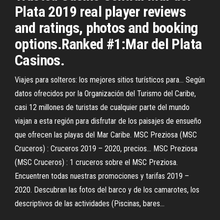
Plata 2019 real player reviews
and ratings, photos and booking
options.Ranked #1:Mar del Plata
Casinos.
Viajes para solteros: los mejores sitios turísticos para…
Según
datos ofrecidos por la Organización del Turismo del Caribe,
casi 12 millones de turistas de cualquier parte del mundo
viajan a esta región para disfrutar de los paisajes de ensueño
que ofrecen las playas del Mar Caribe.
MSC Preziosa (MSC
Cruceros) : Cruceros 2019 – 2020, precios…
MSC Preziosa
(MSC Cruceros) : 1 cruceros sobre el MSC Preziosa.
Encuentren todas nuestras promociones y tarifas 2019 –
2020. Descubran las fotos del barco y de los camarotes, los
descriptivos de las actividades (Piscinas, bares…