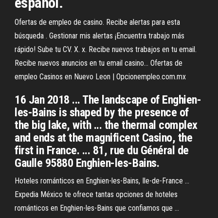
español.
Ofertas de empleo de casino. Recibe alertas para esta
búsqueda . Gestionar mis alertas ¡Encuentra trabajo más
rápido! Sube tu CV. X. x. Recibe nuevos trabajos en tu email.
Recibe nuevos anuncios en tu email casino… Ofertas de
empleo Casinos en Nuevo Leon | Opcionempleo.com.mx
16 Jan 2018 ... The landscape of Enghien-
les-Bains is shaped by the presence of
the big lake, with ... the thermal complex
and ends at the magnificent Casino, the
first in France. ... 81, rue du Général de
Gaulle 95880 Enghien-les-Bains.
Hoteles románticos en Enghien-les-Bains, Ile-de-France ...
Expedia México te ofrece tantas opciones de hoteles
románticos en Enghien-les-Bains que confiamos que ...