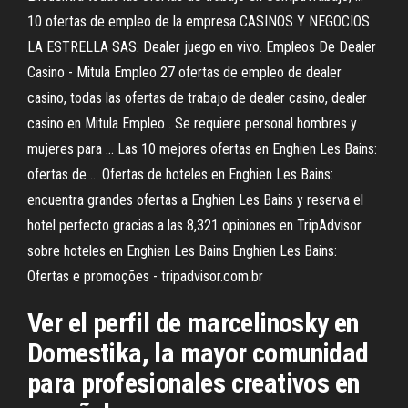
10 ofertas de empleo de la empresa CASINOS Y NEGOCIOS
LA ESTRELLA SAS. Dealer juego en vivo. Empleos De Dealer
Casino - Mitula Empleo 27 ofertas de empleo de dealer
casino, todas las ofertas de trabajo de dealer casino, dealer
casino en Mitula Empleo . Se requiere personal hombres y
mujeres para ... Las 10 mejores ofertas en Enghien Les Bains:
ofertas de ... Ofertas de hoteles en Enghien Les Bains:
encuentra grandes ofertas a Enghien Les Bains y reserva el
hotel perfecto gracias a las 8,321 opiniones en TripAdvisor
sobre hoteles en Enghien Les Bains Enghien Les Bains:
Ofertas e promoções - tripadvisor.com.br
Ver el perfil de marcelinosky en
Domestika, la mayor comunidad
para profesionales creativos en