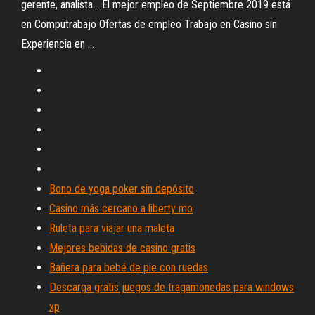
gerente, analista... El mejor empleo de Septiembre 2019 está
en Computrabajo Ofertas de empleo Trabajo en Casino sin
Experiencia en ...
Bono de yoga poker sin depósito
Casino más cercano a liberty mo
Ruleta para viajar una maleta
Mejores bebidas de casino gratis
Bañera para bebé de pie con ruedas
Descarga gratis juegos de tragamonedas para windows
xp