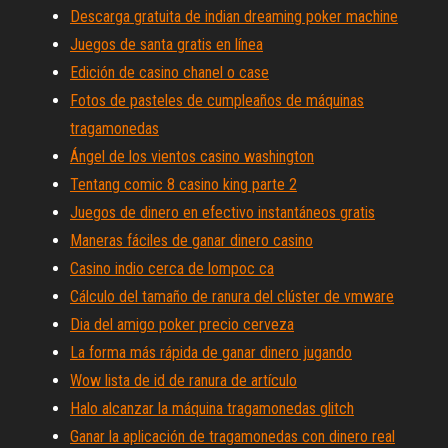
Descarga gratuita de indian dreaming poker machine
Juegos de santa gratis en línea
Edición de casino chanel o case
Fotos de pasteles de cumpleaños de máquinas
tragamonedas
Ángel de los vientos casino washington
Tentang comic 8 casino king parte 2
Juegos de dinero en efectivo instantáneos gratis
Maneras fáciles de ganar dinero casino
Casino indio cerca de lompoc ca
Cálculo del tamaño de ranura del clúster de vmware
Dia del amigo poker precio cerveza
La forma más rápida de ganar dinero jugando
Wow lista de id de ranura de artículo
Halo alcanzar la máquina tragamonedas glitch
Ganar la aplicación de tragamonedas con dinero real