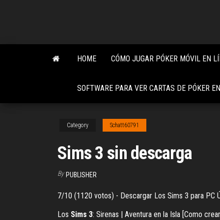
Skip
to
the
content
HOME
CÓMO JUGAR PÓKER MÓVIL EN L
SOFTWARE PARA VER CARTAS DE PÓKER EN
Category
Schatt60791
Sims 3 sin descarga
By
PUBLISHER
7/10 (1120 votos) - Descargar Los Sims 3 para PC Últi
Los
Sims
3
: Sirenas | Aventura en la Isla [Como crea