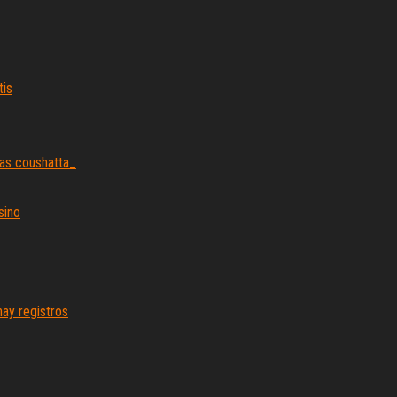
tis
das coushatta_
sino
hay registros