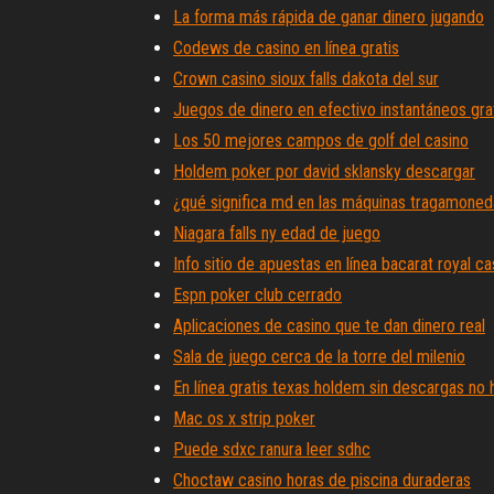
La forma más rápida de ganar dinero jugando
Codews de casino en línea gratis
Crown casino sioux falls dakota del sur
Juegos de dinero en efectivo instantáneos gra
Los 50 mejores campos de golf del casino
Holdem poker por david sklansky descargar
¿qué significa md en las máquinas tragamone
Niagara falls ny edad de juego
Info sitio de apuestas en línea bacarat royal ca
Espn poker club cerrado
Aplicaciones de casino que te dan dinero real
Sala de juego cerca de la torre del milenio
En línea gratis texas holdem sin descargas no 
Mac os x strip poker
Puede sdxc ranura leer sdhc
Choctaw casino horas de piscina duraderas