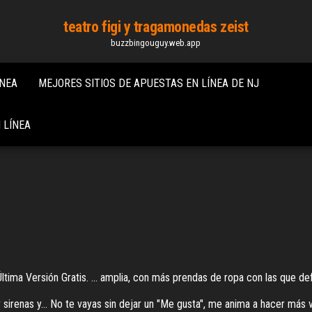
teatro figi y tragamonedas zeist
buzzbingouguy.web.app
ÍNEA
MEJORES SITIOS DE APUESTAS EN LÍNEA DE NJ
 LÍNEA
ma Versión Gratis. ... amplia, con más prendas de ropa con las que defini
r sirenas y…
No te vayas sin dejar un "Me gusta", me anima a hacer más v