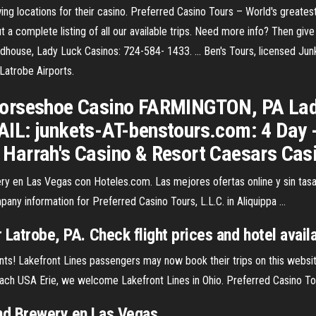
wing locations for their casino. Preferred Casino Tours – World's greatest
out a complete listing of all our available trips. Need more info? Then gi
adhouse, Lady Luck Casinos: 724-584- 1433. ... Ben's Tours, licensed Junk
Latrobe Airports.
Horseshoe Casino FARMINGTON, PA La
: junkets-AT-benstours.com: 4 Day - 3 
o Harrah's Casino & Resort Caesars Casi
ry en Las Vegas con Hoteles.com. Las mejores ofertas online y sin tas
pany information for Preferred Casino Tours, L.L.C. in Aliquippa ...
 Latrobe, PA. Check flight prices and hotel availab
! Lakefront Lines passengers may now book their trips on this website.
ach USA Erie, we welcome Lakefront Lines in Ohio. Preferred Casino Tou
and Brewery en Las Vegas