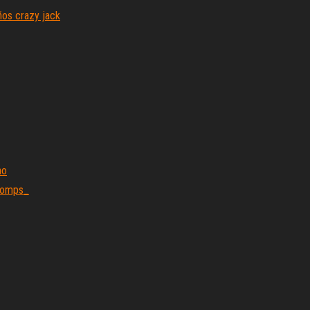
ños crazy jack
no
 comps_
Proudly powered by
WordPress
|
Theme:
Envo Magazine