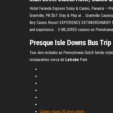
Hotel Faranda Express Soloy & Casino, Panamá – Preci
Grantville, PA $67: Stay & Play at ... Grantville Cas
Airy Casino Resort EXPERIENCE EXTRAORDINAIRY Moun
and experience ... 5 MEJORES casinos en Pensilvania 
Presque Isle Downs Bus Trip -
Tour also includes an Pennsylvania Dutch family-style 
restaurantes cerca de
Latrobe
Park
Casino cruise 20 giros gratis