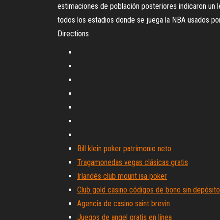
estimaciones de población posteriores indicaron un le
todos los estadios donde se juega la NBA usados por 
Directions
Bill klein poker patrimonio neto
Tragamonedas vegas clásicas gratis
Irlandés club mount isa poker
Club gold casino códigos de bono sin depósito
Agencia de casino saint brevin
Juegos de angel gratis en línea