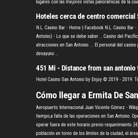
lugares con las mejores vistas panorámicas de la ciu
Hoteles cerca de centro comercial
N.L. Casino Bar - Home | Facebook N.L. Casino Bar -
Antonio) - Lo que se debe saber ... Casino del Pacific
atracciones en San Antonio. ... El personal del casin
desayuno ...
451 Mi - Distance from san antonio t
Hotel Casino San Antonio by Enjoy © 2019 - 2019. T
Cómo llegar a Ermita De
Sa
Aeropuerto Internacional Juan Vicente Gómez - Wikip
tiempo,a falta de las operaciones en San Antonio. Ope
operar fuera de este horario previo requerimiento. [4
población en torno de los límites de la ciudad, el á