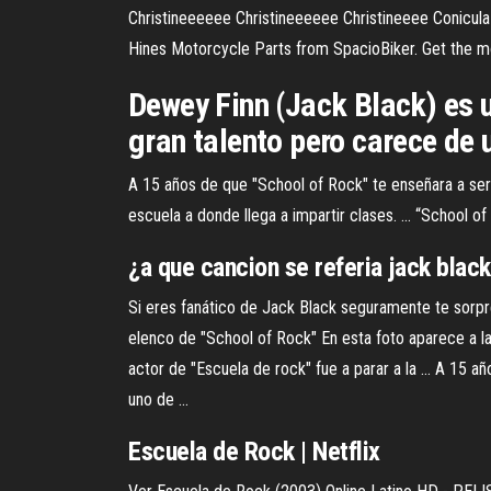
Christineeeeee Christineeeeee Christineeee Conicul
Hines Motorcycle Parts from SpacioBiker. Get the most
Dewey Finn (Jack Black) es 
gran talento pero carece de u
A 15 años de que "School of Rock" te enseñara a ser pu
escuela a donde llega a impartir clases. ... “School 
¿a que cancion se referia
jack
black
Si eres fanático de Jack Black seguramente te sorpre
elenco de "School of Rock" En esta foto aparece a la 
actor de "Escuela de rock" fue a parar a la ... A 15 
uno de ...
Escuela de Rock | Netflix