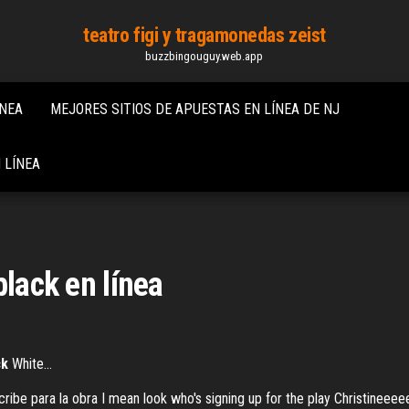
teatro figi y tragamonedas zeist
buzzbingouguy.web.app
ÍNEA
MEJORES SITIOS DE APUESTAS EN LÍNEA DE NJ
 LÍNEA
black en línea
ck
White…
scribe para la obra I mean look who's signing up for the play Christinee