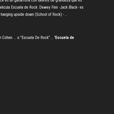
 es un guitarrista con delirios de grandeza que es
elicula Escuela de Rock: Dewey Finn -Jack Black- es
s hanging upside down (School of Rock) - …
Cohen. ... o "Escuela De Rock" ...
'Escuela
de