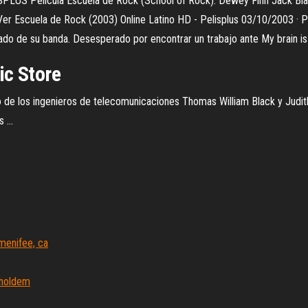
PLUS Película Escuela de Rock (School of Rock): Dewey Finn Jack Black
er Escuela de Rock (2003) Online Latino HD - Pelisplus 03/10/2003 · P
lsado de su banda. Desesperado por encontrar un trabajo ante My brain i
ic Store
 de los ingenieros de telecomunicaciones Thomas William Black y Judith 
 ...
menifee, ca
 holdem