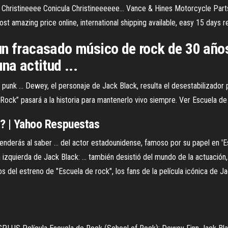
a Christineeee Conicula Christineeeeee…
Vance & Hines Motorcycle Parts
 amazing price online, international shipping available, easy 15 days re
un fracasado músico de rock de 30 año
na actitud ...
nk ... Dewey, el personaje de Jack Black, resulta el desestabilizador per
of Rock” pasará a la historia para mantenerlo vivo siempre. Ver Escuela 
? | Yahoo Respuestas
nderás al saber ... del actor estadounidense, famoso por su papel en 'E
izquierda de Jack Black: ... también desistió del mundo de la actuación, 
años del estreno de "Escuela de rock", los fans de la película icónica de