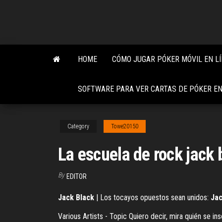
Skip
to
the
content
HOME
CÓMO JUGAR PÓKER MÓVIL EN L
SOFTWARE PARA VER CARTAS DE PÓKER EN
Category
Towe20150
La escuela de rock jack 
By
EDITOR
Jack
Black
| Los tocayos opuestos sean unidos:
Ja
Various Artists - Topic
Quiero decir, mira quién se in