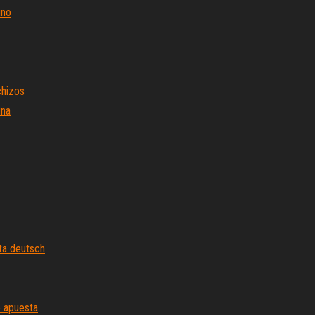
ino
chizos
una
ta deutsch
e apuesta