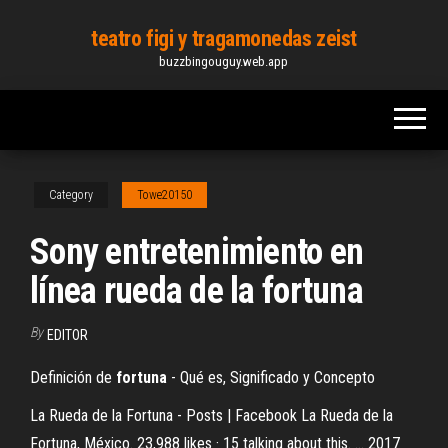
Skip
teatro figi y tragamonedas zeist
to
buzzbingouguy.web.app
the
content
Category
Towe20150
Sony entretenimiento en
línea rueda de la fortuna
By
EDITOR
Definición de
fortuna
- Qué es, Significado y Concepto
La Rueda de la Fortuna - Posts | Facebook La Rueda de la
Fortuna, México. 23,988 likes · 15 talking about this. ... 2017